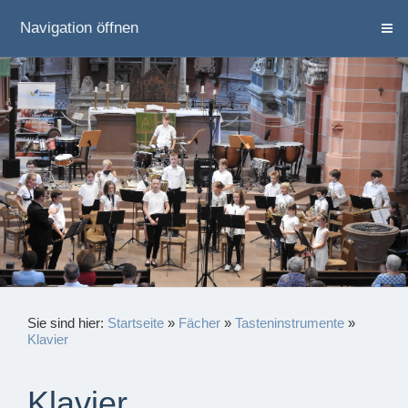
Navigation öffnen
Sie sind hier:
Startseite
»
Fächer
»
Tasteninstrumente
»
Klavier
Klavier